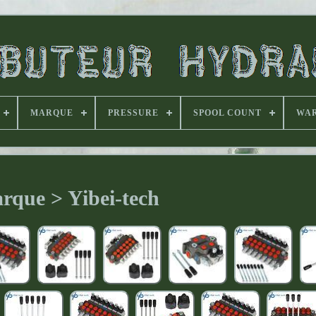
MARQUE
PRESSURE
SPOOL COUNT
WA
rque > Yibei-tech