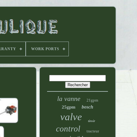
RRANTY
WORK PORTS
la vanne
21gpm
bosch
25gpm
valve
tiroir
control
tracteur