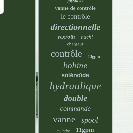
joysticks
vanne de contrôle
le contrôle
directionnelle
rexroth
nachi
chargeur
contrôle
13gpm
bobine
solénoïde
hydraulique
double
commande
vanne
spool
11gpm
cylindre