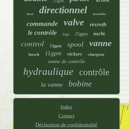
action
21gpm
directionnel
tiroir
monobloc
valve
commande
rexroth
le contrôle
nachi
25gpm
bspp
control
vanne
spool
13gpm
11gpm
vickers
bosch
chargeur
vanne de contrôle
hydraulique
contrôle
bobine
la vanne
Index
Contact
Déclaration de confidentialité