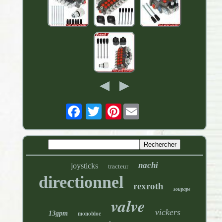
Pinterest
nachi
joysticks
tracteur
directionnel
rexroth
soupape
valve
vickers
13gpm
monobloc