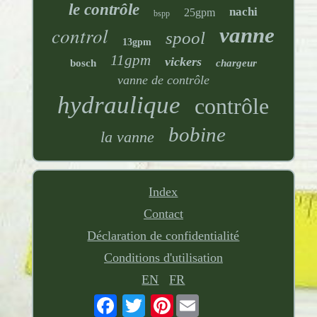
le contrôle
nachi
25gpm
bspp
control
vanne
spool
13gpm
11gpm
vickers
bosch
chargeur
vanne de contrôle
hydraulique
contrôle
bobine
la vanne
Index
Contact
Déclaration de confidentialité
Conditions d'utilisation
EN
FR
Pinterest