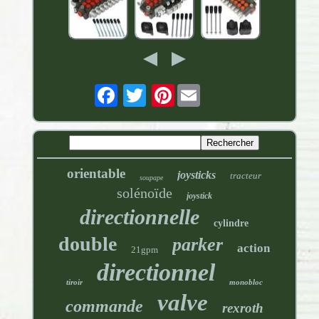
Pinterest
orientable
joysticks
tracteur
soupape
solénoïde
joystick
directionnelle
cylindre
double
parker
action
21gpm
directionnel
tiroir
monobloc
valve
commande
rexroth