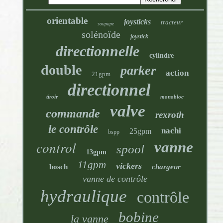
orientable
joysticks
tracteur
soupape
solénoïde
joystick
directionnelle
cylindre
double
parker
action
21gpm
directionnel
tiroir
monobloc
valve
commande
rexroth
le contrôle
nachi
25gpm
bspp
control
vanne
spool
13gpm
11gpm
vickers
bosch
chargeur
vanne de contrôle
hydraulique
contrôle
bobine
la vanne