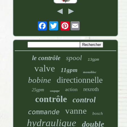
Pinterest
spool
le contrôle
13gpm
valve
11gpm
monobloc
directionnelle
bobine
rexroth
action
25gpm
soupape
contrôle
control
vanne
commande
bosch
hydraulique
double