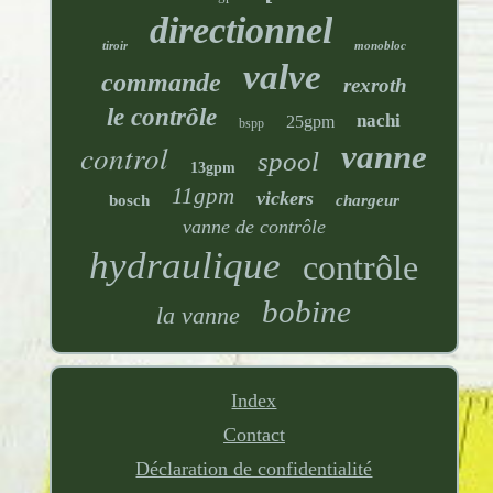
directionnel
tiroir
monobloc
valve
commande
rexroth
le contrôle
nachi
25gpm
bspp
control
vanne
spool
13gpm
11gpm
vickers
bosch
chargeur
vanne de contrôle
hydraulique
contrôle
bobine
la vanne
Index
Contact
Déclaration de confidentialité