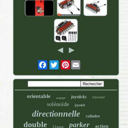
Pinterest
orientable
joysticks
tracteur
soupape
solénoïde
joystick
directionnelle
cylindre
double
parker
action
21gpm