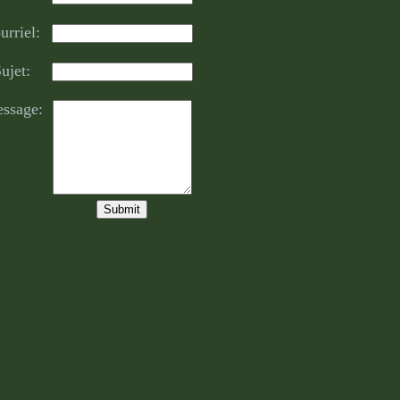
urriel:
ujet:
ssage: