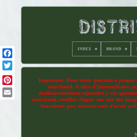
INDEX
BRAND
Important: Pour toute question à propos d
marchand. À titre d'intermédiaire, no
malheureusement répondre à vos questions
marchand, veuillez cliquer sur une des images
fonctionne pas, assurez-vous d'avoir act