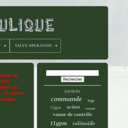
T
VALVE OPERATION
tement au
uvons
acter le
joysticks
. Si cela ne
commande
hension.
bspp
action
13gpm
soupape
vanne de contrôle
solénoïde
11gpm