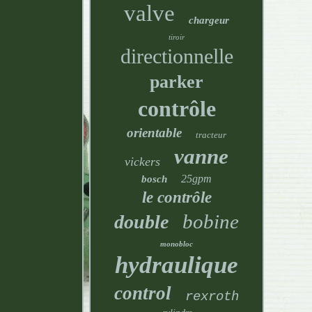
valve
chargeur
tiroir
directionnelle
parker
contrôle
orientable
tracteur
vanne
vickers
25gpm
bosch
le contrôle
bobine
double
monobloc
hydraulique
control
rexroth