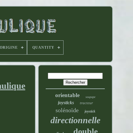
'ORIGINE
QUANTITY
aulique
orientable
soupape
joysticks
tracteur
solénoïde
joystick
directionnelle
double