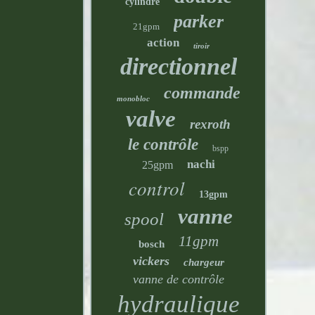
cylindre
parker
21gpm
action
tiroir
directionnel
commande
monobloc
valve
rexroth
le contrôle
bspp
nachi
25gpm
control
13gpm
vanne
spool
11gpm
bosch
vickers
chargeur
vanne de contrôle
hydraulique