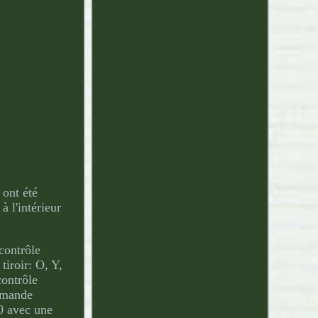
 ont été
 l'intérieur
contrôle
tiroir: O, Y,
contrôle
ommande
40 avec une