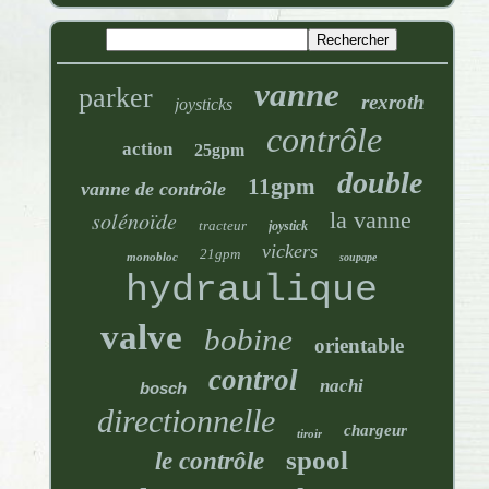
vanne
parker
rexroth
joysticks
contrôle
action
25gpm
double
11gpm
vanne de contrôle
solénoïde
la vanne
tracteur
joystick
vickers
21gpm
monobloc
soupape
hydraulique
valve
bobine
orientable
control
nachi
bosch
directionnelle
chargeur
tiroir
spool
le contrôle