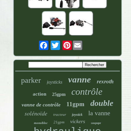
Pinterest
vanne
parker
rexroth
joysticks
contrôle
action
25gpm
double
11gpm
vanne de contrôle
solénoïde
la vanne
tracteur
joystick
vickers
21gpm
monobloc
soupape