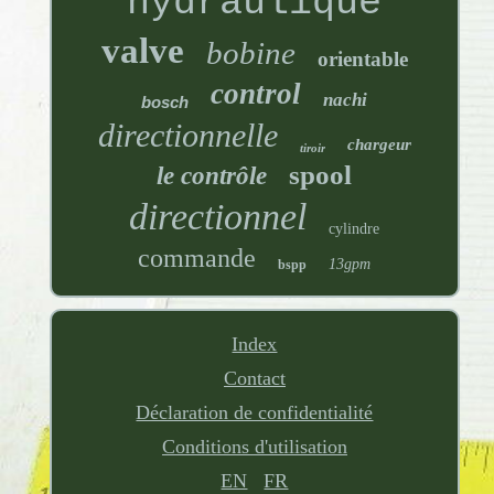
hydraulique
valve
bobine
orientable
control
nachi
bosch
directionnelle
chargeur
tiroir
spool
le contrôle
directionnel
cylindre
commande
13gpm
bspp
Index
Contact
Déclaration de confidentialité
Conditions d'utilisation
EN
FR