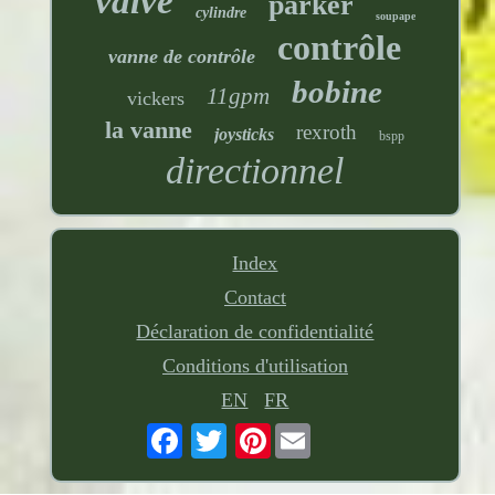
valve
parker
cylindre
soupape
contrôle
vanne de contrôle
bobine
11gpm
vickers
la vanne
rexroth
joysticks
bspp
directionnel
Index
Contact
Déclaration de confidentialité
Conditions d'utilisation
EN
FR
Pinterest