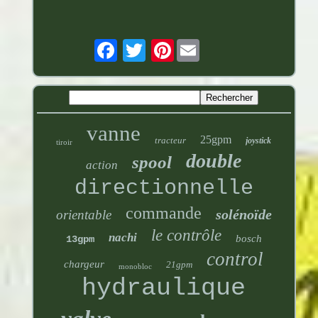
Pinterest
vanne
25gpm
tracteur
joystick
tiroir
double
spool
action
directionnelle
commande
solénoïde
orientable
le contrôle
nachi
bosch
13gpm
control
chargeur
21gpm
monobloc
hydraulique