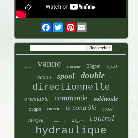
Pinterest
vanne
25gpm
tracteur
joystick
tiroir
double
spool
action
directionnelle
commande
solénoïde
orientable
le contrôle
nachi
bosch
13gpm
control
chargeur
21gpm
monobloc
hydraulique