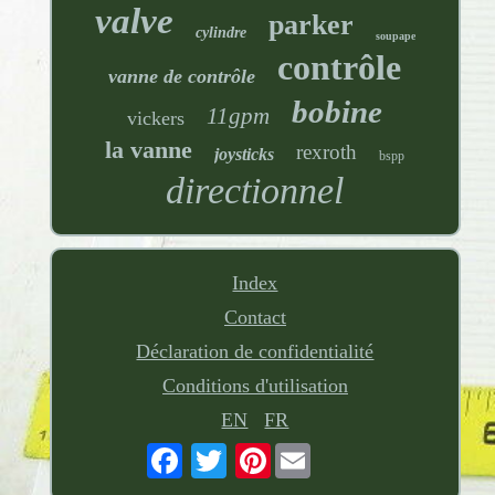
valve
parker
cylindre
soupape
contrôle
vanne de contrôle
bobine
11gpm
vickers
la vanne
rexroth
joysticks
bspp
directionnel
Index
Contact
Déclaration de confidentialité
Conditions d'utilisation
EN
FR
Pinterest