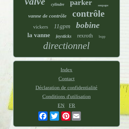
valve
parker
cylindre
soupape
contrôle
vanne de contrôle
bobine
11gpm
vickers
la vanne
rexroth
joysticks
bspp
directionnel
Index
Contact
Déclaration de confidentialité
Conditions d'utilisation
EN
FR
Pinterest