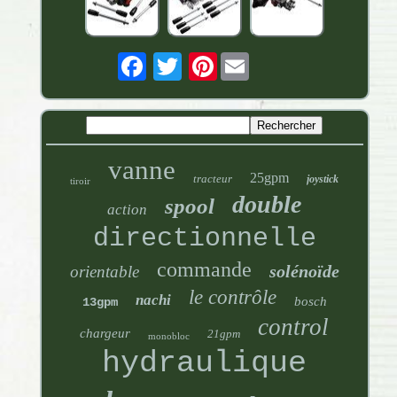
Pinterest
vanne
25gpm
tracteur
joystick
tiroir
double
spool
action
directionnelle
commande
solénoïde
orientable
le contrôle
nachi
bosch
13gpm
control
chargeur
21gpm
monobloc
hydraulique