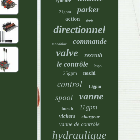
cylindre
parker
21gpm
action
tiroir
directionnel
commande
monobloc
valve
rexroth
le contrôle
bspp
nachi
25gpm
control
13gpm
vanne
spool
11gpm
bosch
vickers
chargeur
vanne de contrôle
hydraulique