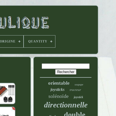
'ORIGINE
QUANTITY
orientable
soupape
joysticks
tracteur
solénoïde
joystick
directionnelle
double