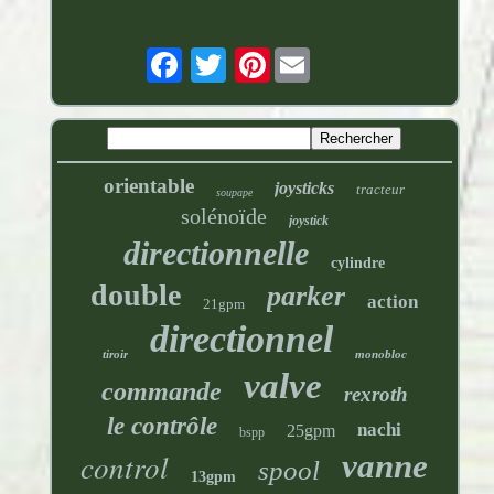
Pinterest
orientable
joysticks
tracteur
soupape
solénoïde
joystick
directionnelle
cylindre
double
parker
action
21gpm
directionnel
tiroir
monobloc
valve
commande
rexroth
le contrôle
nachi
25gpm
bspp
control
vanne
spool
13gpm