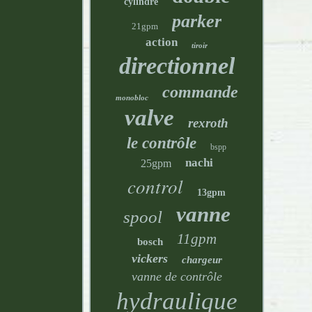
cylindre
parker
21gpm
action
tiroir
directionnel
commande
monobloc
valve
rexroth
le contrôle
bspp
nachi
25gpm
control
13gpm
vanne
spool
11gpm
bosch
vickers
chargeur
vanne de contrôle
hydraulique