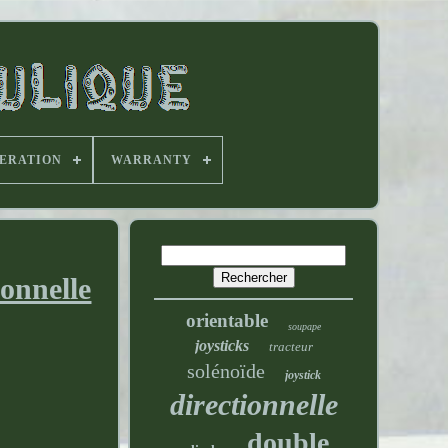
PERATION
WARRANTY
onnelle
orientable
soupape
joysticks
tracteur
solénoïde
joystick
directionnelle
double