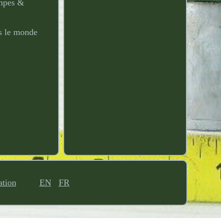
ompes &
ns le monde
ation
EN
FR