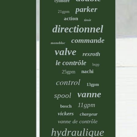
cylindre
parker
21gpm
action
tiroir
directionnel
commande
monobloc
valve
rexroth
le contrôle
bspp
nachi
25gpm
control
13gpm
vanne
spool
11gpm
bosch
vickers
chargeur
vanne de contrôle
hydraulique