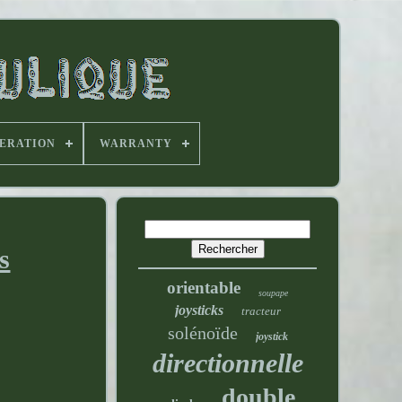
PERATION
WARRANTY
s
orientable
soupape
joysticks
tracteur
solénoïde
joystick
directionnelle
double