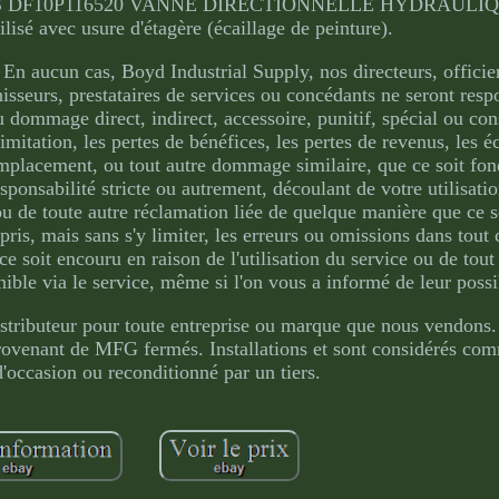
 DF10P116520 VANNE DIRECTIONNELLE HYDRAULIQ
lisé avec usure d'étagère (écaillage de peinture).
En aucun cas, Boyd Industrial Supply, nos directeurs, officie
rnisseurs, prestataires de services ou concédants ne seront res
dommage direct, indirect, accessoire, punitif, spécial ou con
imitation, les pertes de bénéfices, les pertes de revenus, les 
emplacement, ou tout autre dommage similaire, que ce soit fon
esponsabilité stricte ou autrement, découlant de votre utilisati
 ou de toute autre réclamation liée de quelque manière que ce s
pris, mais sans s'y limiter, les erreurs ou omissions dans tout
 soit encouru en raison de l'utilisation du service ou de tou
ible via le service, même si l'on vous a informé de leur possib
stributeur pour toute entreprise ou marque que nous vendons
provenant de MFG fermés. Installations et sont considérés co
d'occasion ou reconditionné par un tiers.