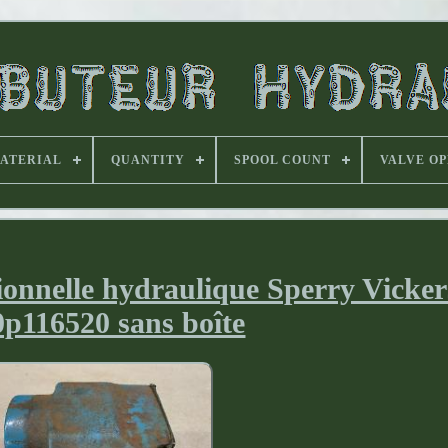
ATERIAL
QUANTITY
SPOOL COUNT
VALVE O
tionnelle hydraulique Sperry Vicker
p116520 sans boîte