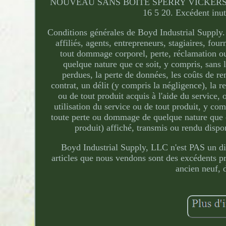
NOUVEAU SANS BOÎTE SPERRY VICKERS
16 5 20. Excédent inuti
Conditions générales de Boyd Industrial Supply. 
affiliés, agents, entrepreneurs, stagiaires, fou
tout dommage corporel, perte, réclamation ou 
quelque nature que ce soit, y compris, sans l
perdues, la perte de données, les coûts de r
contrat, un délit (y compris la négligence), la r
ou de tout produit acquis à l'aide du service,
utilisation du service ou de tout produit, y com
toute perte ou dommage de quelque nature que ce
produit) affiché, transmis ou rendu dispon
Boyd Industrial Supply, LLC n'est PAS un di
articles que nous vendons sont des excédents 
ancien neuf, 