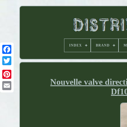
INDEX
BRAND
M
Nouvelle valve direc
Df10