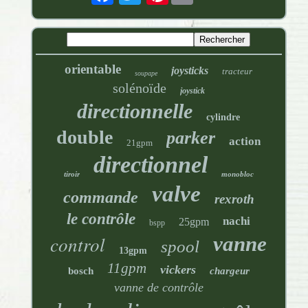
orientable
joysticks
tracteur
soupape
solénoïde
joystick
directionnelle
cylindre
double
parker
action
21gpm
directionnel
tiroir
monobloc
valve
commande
rexroth
le contrôle
nachi
25gpm
bspp
control
vanne
spool
13gpm
11gpm
vickers
bosch
chargeur
vanne de contrôle