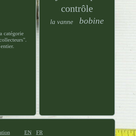
contrôle
bobine
la vanne
a catégorie
ollecteurs".
entier.
ation
EN
FR