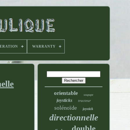
PERATION
WARRANTY
elle
orientable
soupape
joysticks
tracteur
solénoïde
joystick
directionnelle
double