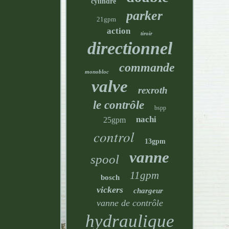
cylindre
parker
21gpm
action
tiroir
directionnel
commande
monobloc
valve
rexroth
le contrôle
bspp
nachi
25gpm
control
13gpm
vanne
spool
11gpm
bosch
vickers
chargeur
vanne de contrôle
hydraulique