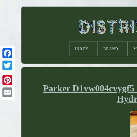
INDEX
BRAND
M
Parker D1vw004cvygf5 
Hydr