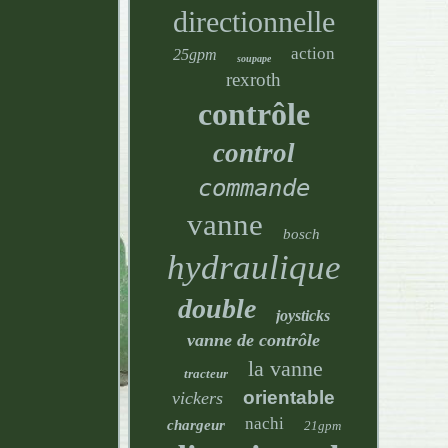
directionnelle
action
25gpm
soupape
rexroth
contrôle
control
commande
vanne
bosch
hydraulique
double
joysticks
vanne de contrôle
la vanne
tracteur
orientable
vickers
nachi
chargeur
21gpm