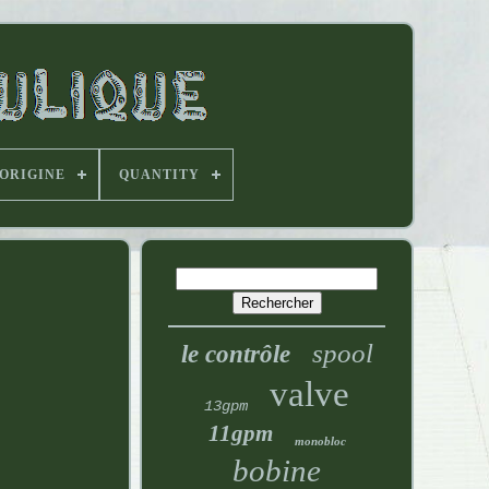
'ORIGINE
QUANTITY
spool
le contrôle
valve
13gpm
11gpm
monobloc
bobine