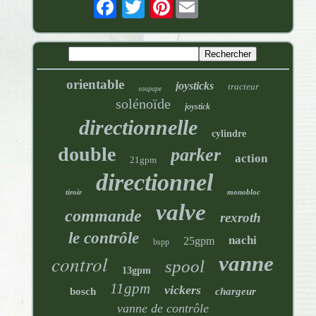
Pinterest
orientable
joysticks
tracteur
soupape
solénoïde
joystick
directionnelle
cylindre
double
parker
action
21gpm
directionnel
tiroir
monobloc
valve
commande
rexroth
le contrôle
nachi
25gpm
bspp
control
vanne
spool
13gpm
11gpm
vickers
bosch
chargeur
vanne de contrôle