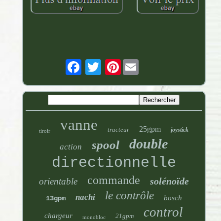
Pinterest
vanne
25gpm
tracteur
joystick
tiroir
double
spool
action
directionnelle
commande
solénoïde
orientable
le contrôle
nachi
bosch
13gpm
control
chargeur
21gpm
monobloc