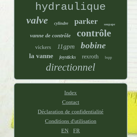
hydraulique
valve
parker
cylindre
soupape
contrôle
vanne de contrôle
bobine
11gpm
vickers
la vanne
rexroth
joysticks
bspp
directionnel
Index
Contact
Déclaration de confidentialité
Conditions d'utilisation
EN
FR