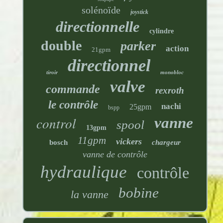
solénoïde
joystick
directionnelle
cylindre
double
parker
action
21gpm
directionnel
tiroir
monobloc
valve
commande
rexroth
le contrôle
nachi
25gpm
bspp
control
vanne
spool
13gpm
11gpm
vickers
bosch
chargeur
vanne de contrôle
hydraulique
contrôle
bobine
la vanne