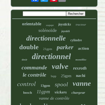
orientable
joysticks
tracteur
soupape
solénoïde
joystick
directionnelle
cylindre
double
parker
action
21gpm
directionnel
tiroir
monobloc
valve
commande
rexroth
le contrôle
nachi
25gpm
bspp
control
vanne
spool
13gpm
11gpm
vickers
bosch
chargeur
vanne de contrôle