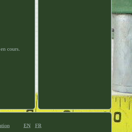
en cours.
ation
EN
FR