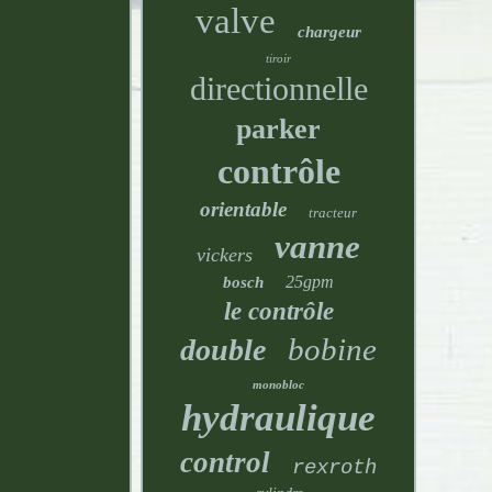
valve
chargeur
tiroir
directionnelle
parker
contrôle
orientable
tracteur
vanne
vickers
25gpm
bosch
le contrôle
bobine
double
monobloc
hydraulique
control
rexroth