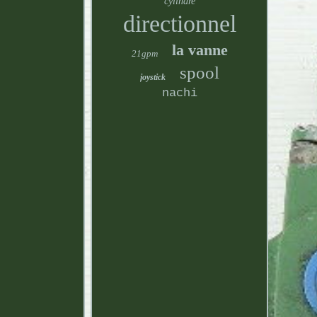
cylindre
directionnel
la vanne
21gpm
spool
joystick
nachi