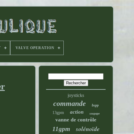
T
VALVE OPERATION
er
joysticks
commande
bspp
action
13gpm
soupape
vanne de contrôle
solénoïde
11gpm