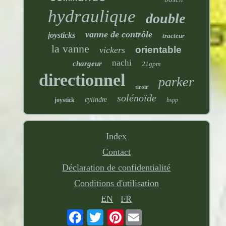
hydraulique
double
vanne de contrôle
joysticks
tracteur
la vanne
orientable
vickers
nachi
chargeur
21gpm
directionnel
parker
tiroir
solénoïde
cylindre
joystick
bspp
Index
Contact
Déclaration de confidentialité
Conditions d'utilisation
EN
FR
Pinterest