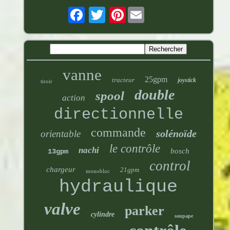
Pinterest
vanne
25gpm
tracteur
joystick
tiroir
double
spool
action
directionnelle
commande
solénoïde
orientable
le contrôle
nachi
bosch
13gpm
control
chargeur
21gpm
monobloc
hydraulique
valve
parker
cylindre
soupape