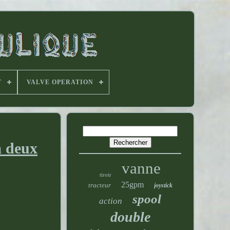
T
VALVE OPERATION
à deux
vanne
tiroir
25gpm
tracteur
joystick
spool
action
double