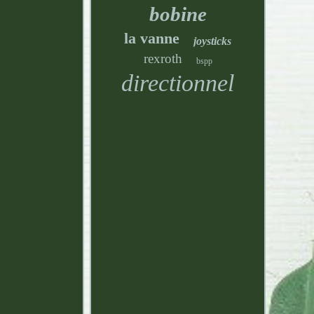
bobine
la vanne
joysticks
rexroth
bspp
directionnel