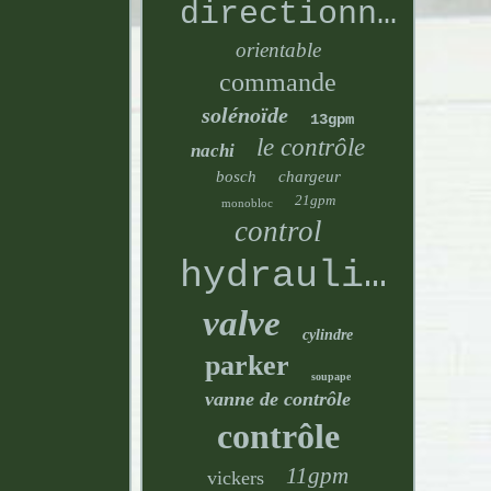
directionnelle
orientable
commande
solénoïde
13gpm
le contrôle
nachi
bosch
chargeur
21gpm
monobloc
control
hydraulique
valve
cylindre
parker
soupape
vanne de contrôle
contrôle
11gpm
vickers