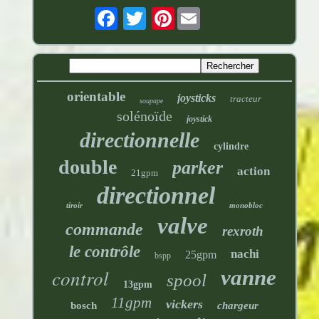
Pinterest
orientable
joysticks
tracteur
soupape
solénoïde
joystick
directionnelle
cylindre
double
parker
action
21gpm
directionnel
tiroir
monobloc
valve
commande
rexroth
le contrôle
nachi
25gpm
bspp
control
vanne
spool
13gpm
11gpm
vickers
bosch
chargeur