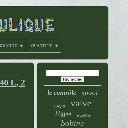
'ORIGINE
QUANTITY
40 L, 2
spool
le contrôle
valve
13gpm
11gpm
monobloc
bobine