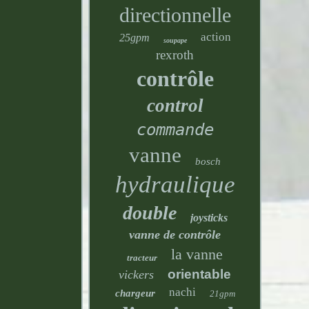
directionnelle
action
25gpm
soupape
rexroth
contrôle
control
commande
vanne
bosch
hydraulique
double
joysticks
vanne de contrôle
la vanne
tracteur
orientable
vickers
nachi
chargeur
21gpm