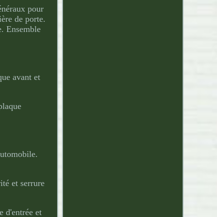
généraux pour
ière de porte.
re. Ensemble
que avant et
 plaque
automobile.
ité et serrure
 d'entrée et