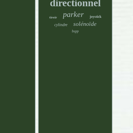
directionnel
parker
joystick
tiroir
solénoïde
cylindre
bspp