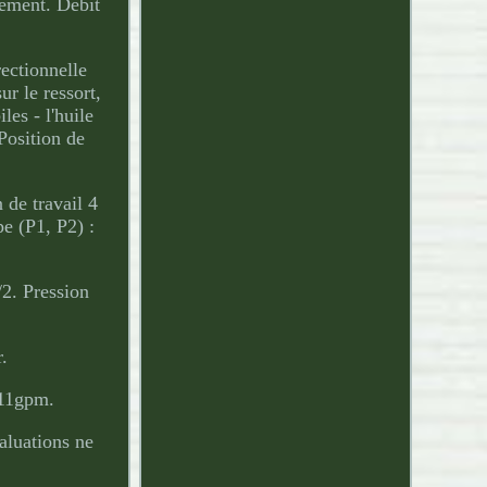
uement. Débit
ectionnelle
ur le ressort,
les - l'huile
 Position de
 de travail 4
pe (P1, P2) :
/2. Pression
r.
 11gpm.
aluations ne