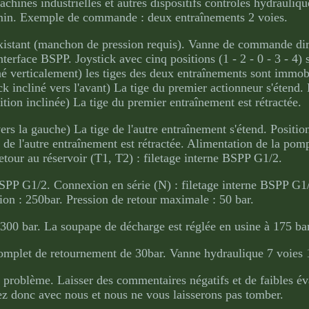
achines industrielles et autres dispositifs contrôlés hydrauliq
/min. Exemple de commande : deux entraînements 2 voies.
existant (manchon de pression requis). Vanne de commande dir
erface BSPP. Joystick avec cinq positions (1 - 2 - 0 - 3 - 4) s
nné verticalement) les tiges des deux entraînements sont immobi
ck incliné vers l'avant) La tige du premier actionneur s'étend.
sition inclinée) La tige du premier entraînement est rétractée.
vers la gauche) La tige de l'autre entraînement s'étend. Position
ge de l'autre entraînement est rétractée. Alimentation de la pom
tour au réservoir (T1, T2) : filetage interne BSPP G1/2.
BSPP G1/2. Connexion en série (N) : filetage interne BSPP G1
ion : 250bar. Pression de retour maximale : 50 bar.
 300 bar. La soupape de décharge est réglée en usine à 175 ba
 complet de retournement de 30bar. Vanne hydraulique 7 voies
 problème. Laisser des commentaires négatifs et de faibles év
ez donc avec nous et nous ne vous laisserons pas tomber.