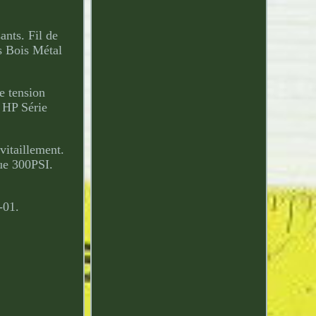
nts. Fil de
s Bois Métal
e tension
 HP Série
vitaillement.
que 300PSI.
-01.