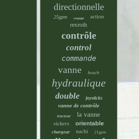
directionnelle
action
25gpm
soupape
rexroth
contrôle
control
commande
vanne
bosch
hydraulique
double
joysticks
vanne de contrôle
la vanne
tracteur
orientable
vickers
nachi
chargeur
21gpm