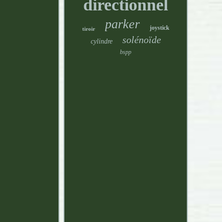
directionnel
parker
joystick
tiroir
solénoïde
cylindre
bspp