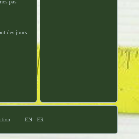
mes pas
nt des jours
ation
EN
FR