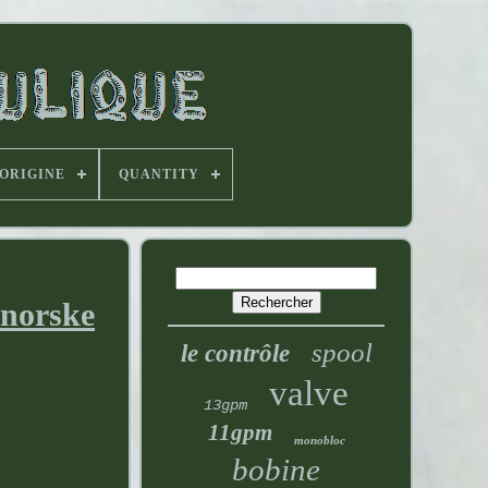
'ORIGINE
QUANTITY
 norske
spool
le contrôle
valve
13gpm
11gpm
monobloc
bobine