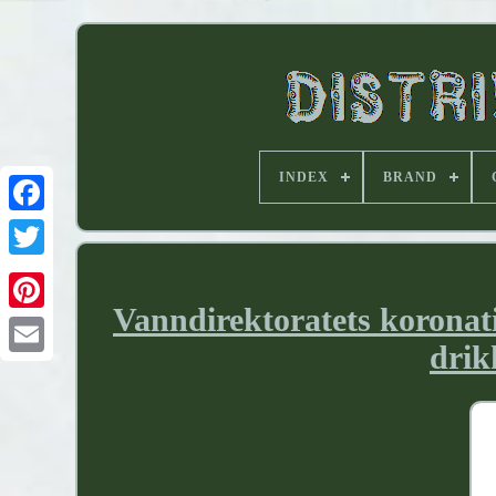
INDEX
BRAND
Vanndirektoratets koronatil
drik