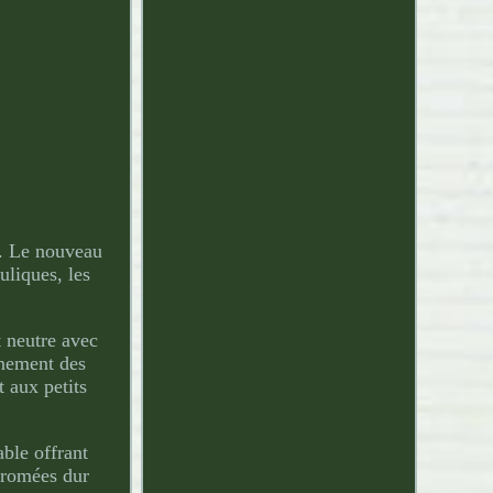
M. Le nouveau
liques, les
t neutre avec
nnement des
aux petits
ble offrant
chromées dur