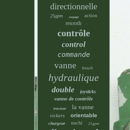
directionnelle
action
25gpm
soupape
rexroth
contrôle
control
commande
vanne
bosch
hydraulique
double
joysticks
vanne de contrôle
la vanne
tracteur
orientable
vickers
nachi
chargeur
21gpm