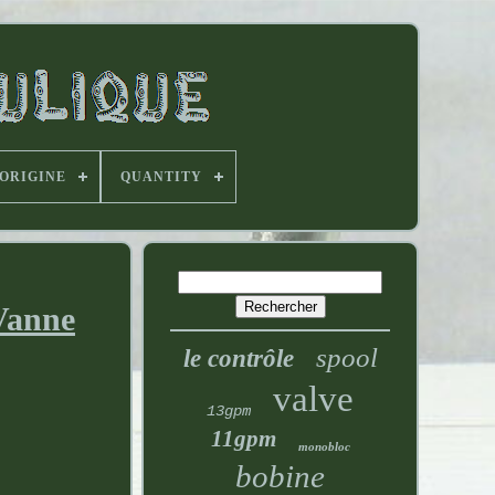
'ORIGINE
QUANTITY
 Vanne
spool
le contrôle
valve
13gpm
11gpm
monobloc
bobine