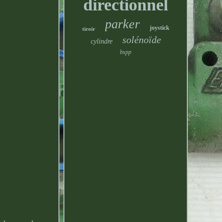
directionnel
parker
joystick
tiroir
solénoïde
cylindre
bspp