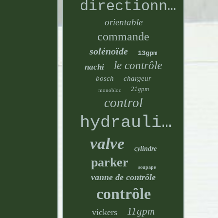
directionnelle
orientable
commande
solénoïde
13gpm
le contrôle
nachi
bosch
chargeur
21gpm
monobloc
control
hydraulique
valve
cylindre
parker
soupape
vanne de contrôle
contrôle
11gpm
vickers