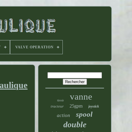
T
VALVE OPERATION
aulique
vanne
tiroir
25gpm
tracteur
joystick
spool
action
double