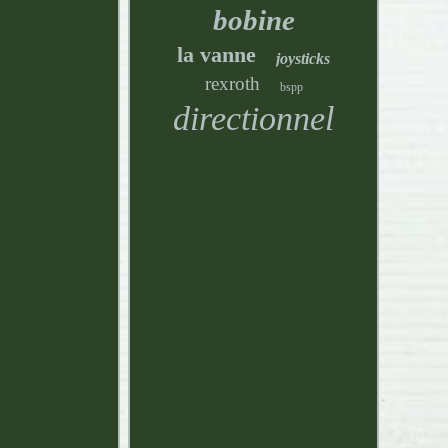
bobine
la vanne
joysticks
rexroth
bspp
directionnel