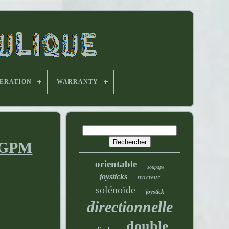
PERATION
WARRANTY
11GPM
orientable
soupape
joysticks
tracteur
solénoïde
joystick
directionnelle
double