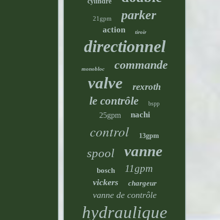
cylindre
parker
21gpm
action
tiroir
directionnel
commande
monobloc
valve
rexroth
le contrôle
bspp
nachi
25gpm
control
13gpm
vanne
spool
11gpm
bosch
vickers
chargeur
vanne de contrôle
hydraulique