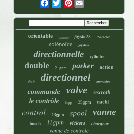
Pinterest
orientable
joysticks
tracteur
soupape
solénoïde
joystick
directionnelle
cylindre
double
parker
action
21gpm
directionnel
tiroir
monobloc
valve
commande
rexroth
le contrôle
nachi
25gpm
bspp
control
vanne
spool
13gpm
11gpm
vickers
bosch
chargeur
vanne de contrôle