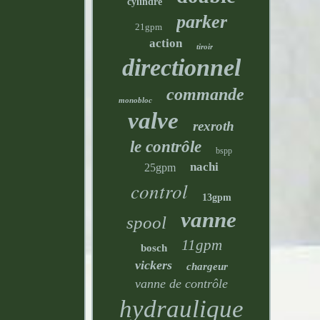
cylindre
parker
21gpm
action
tiroir
directionnel
commande
monobloc
valve
rexroth
le contrôle
bspp
nachi
25gpm
control
13gpm
vanne
spool
11gpm
bosch
vickers
chargeur
vanne de contrôle
hydraulique