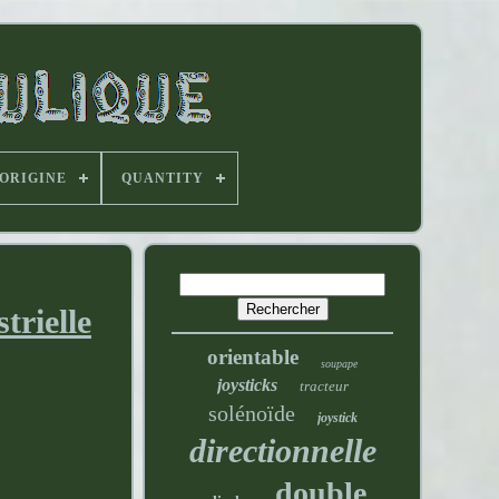
'ORIGINE
QUANTITY
trielle
orientable
soupape
joysticks
tracteur
solénoïde
joystick
directionnelle
double