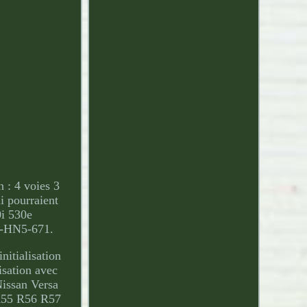
n : 4 voies 3
i pourraient
0i 530e
0-HN5-671.
itialisation
isation avec
issan Versa
 R55 R56 R57