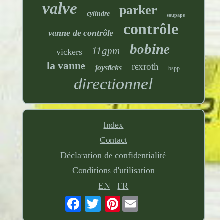
valve
parker
cylindre
soupape
contrôle
vanne de contrôle
bobine
11gpm
vickers
la vanne
rexroth
joysticks
bspp
directionnel
Index
Contact
Déclaration de confidentialité
Conditions d'utilisation
EN
FR
Pinterest