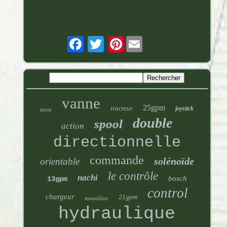
Pinterest
vanne
25gpm
tracteur
joystick
tiroir
double
spool
action
directionnelle
commande
solénoïde
orientable
le contrôle
nachi
bosch
13gpm
control
chargeur
21gpm
monobloc
hydraulique