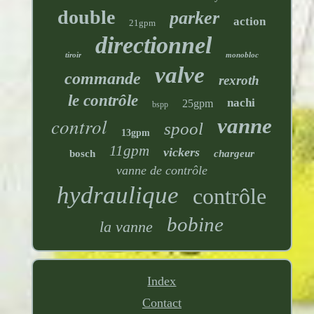
double
parker
action
21gpm
directionnel
tiroir
monobloc
valve
commande
rexroth
le contrôle
nachi
25gpm
bspp
control
vanne
spool
13gpm
11gpm
vickers
bosch
chargeur
vanne de contrôle
hydraulique
contrôle
bobine
la vanne
Index
Contact