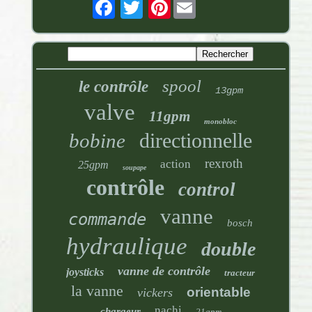
Pinterest
spool
le contrôle
13gpm
valve
11gpm
monobloc
directionnelle
bobine
rexroth
action
25gpm
soupape
contrôle
control
vanne
commande
bosch
hydraulique
double
vanne de contrôle
joysticks
tracteur
la vanne
orientable
vickers
nachi
chargeur
21gpm