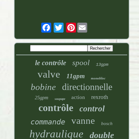
Pinterest
spool
le contrôle
13gpm
valve
11gpm
monobloc
directionnelle
bobine
rexroth
action
25gpm
soupape
contrôle
control
vanne
commande
bosch
hydraulique
double