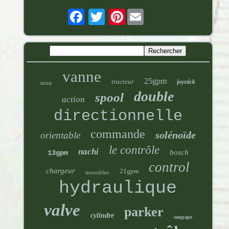
Pinterest
vanne
25gpm
tracteur
joystick
tiroir
double
spool
action
directionnelle
commande
solénoïde
orientable
le contrôle
nachi
bosch
13gpm
control
chargeur
21gpm
monobloc
hydraulique
valve
parker
cylindre
soupape