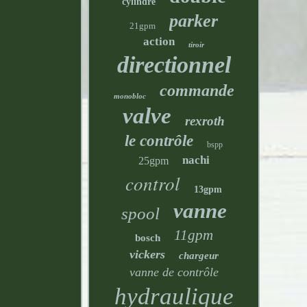
cylindre
parker
21gpm
action
tiroir
directionnel
commande
monobloc
valve
rexroth
le contrôle
bspp
nachi
25gpm
control
13gpm
vanne
spool
11gpm
bosch
vickers
chargeur
vanne de contrôle
hydraulique