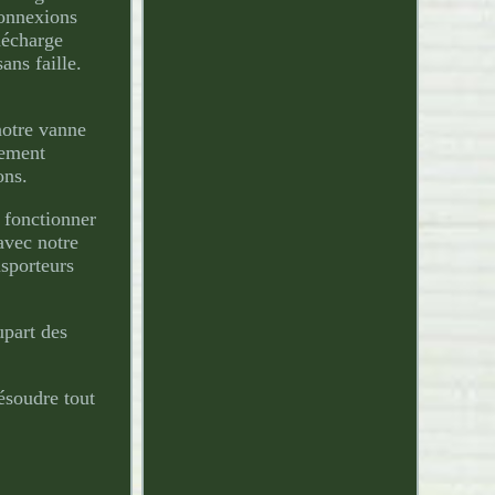
connexions
décharge
ns faille.
notre vanne
nement
ons.
r fonctionner
avec notre
sporteurs
upart des
ésoudre tout