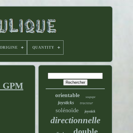
'ORIGINE
QUANTITY
11 GPM
orientable
soupape
joysticks
tracteur
solénoïde
joystick
directionnelle
double