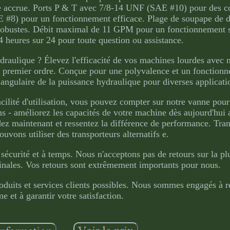
ce accrue. Ports P & T avec 7/8-14 UNF (SAE #10) pour des 
 #8) pour un fonctionnement efficace. Plage de soupape de 
obustes. Débit maximal de 11 GPM pour un fonctionnement sa
4 heures sur 24 pour toute question ou assistance.
draulique ? Élevez l'efficacité de vos machines lourdes avec 
de premier ordre. Conçue pour une polyvalence et un fonction
e angulaire de la puissance hydraulique pour diverses applicati
 facilité d'utilisation, vous pouvez compter sur notre vanne pou
s - améliorez les capacités de votre machine dès aujourd'hui 
z maintenant et ressentez la différence de performance. Tran
ouvons utiliser des transporteurs alternatifs e.
 sécurité et à temps. Nous n'acceptons pas de retours sur la pl
finales. Vos retours sont extrêmement importants pour nous.
oduits et services clients possibles. Nous sommes engagés à r
e et à garantir votre satisfaction.