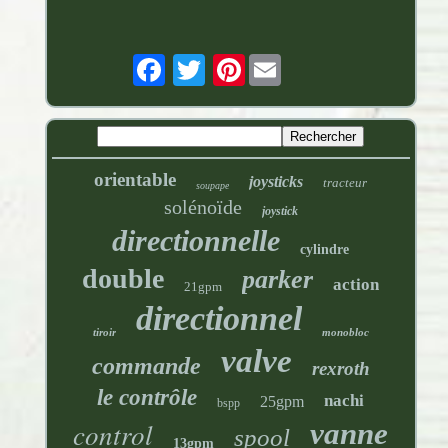
Pinterest
orientable
joysticks
tracteur
soupape
solénoïde
joystick
directionnelle
cylindre
double
parker
action
21gpm
directionnel
tiroir
monobloc
valve
commande
rexroth
le contrôle
nachi
25gpm
bspp
control
vanne
spool
13gpm