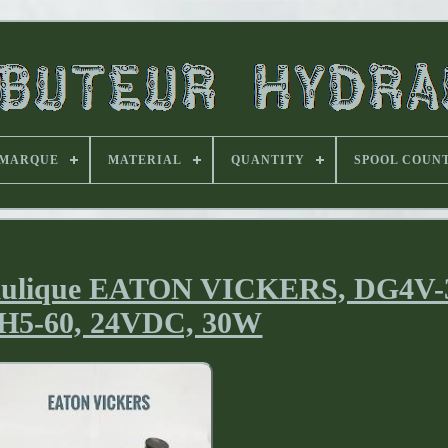
MARQUE
MATERIAL
QUANTITY
SPOOL COUN
draulique EATON VICKERS, DG4V-
H5-60, 24VDC, 30W