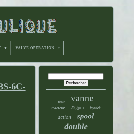
T
VALVE OPERATION
3S-6C-
vanne
tiroir
25gpm
tracteur
joystick
spool
action
double