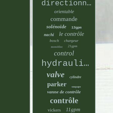
directionnelle
orientable
commande
solénoïde
13gpm
le contrôle
nachi
bosch
chargeur
21gpm
monobloc
control
hydraulique
valve
cylindre
parker
soupape
vanne de contrôle
contrôle
11gpm
vickers