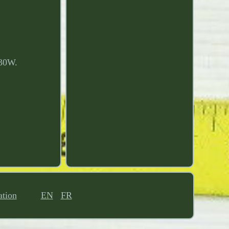
30W.
ation
EN
FR