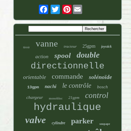
Pinterest
vanne
25gpm
tracteur
joystick
tiroir
double
spool
action
directionnelle
commande
solénoïde
orientable
le contrôle
nachi
bosch
13gpm
control
chargeur
21gpm
monobloc
hydraulique
valve
parker
cylindre
soupape