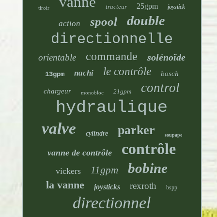
vanne
25gpm
tracteur
joystick
tiroir
double
spool
action
directionnelle
commande
solénoïde
orientable
le contrôle
nachi
bosch
13gpm
control
chargeur
21gpm
monobloc
hydraulique
valve
parker
cylindre
soupape
contrôle
vanne de contrôle
bobine
11gpm
vickers
la vanne
rexroth
joysticks
bspp
directionnel