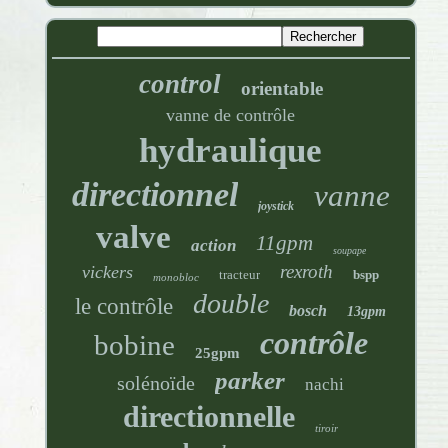
control
orientable
vanne de contrôle
hydraulique
directionnel
vanne
joystick
valve
11gpm
action
soupape
rexroth
vickers
tracteur
bspp
monobloc
double
le contrôle
bosch
13gpm
contrôle
bobine
25gpm
parker
solénoïde
nachi
directionnelle
tiroir